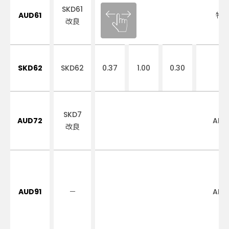
SKD61
AUD61
特
改良
SKD62
SKD62
0.37
1.00
0.30
SKD7
AUD72
AIC
改良
AUD91
－
AIC