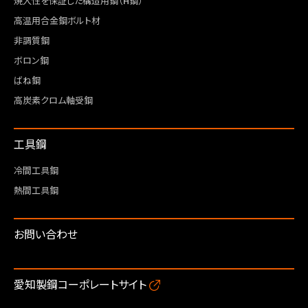
焼入性を保証した構造用鋼（H鋼）
高温用合金鋼ボルト材
非調質鋼
ボロン鋼
ばね鋼
高炭素クロム軸受鋼
工具鋼
冷間工具鋼
熱間工具鋼
お問い合わせ
愛知製鋼コーポレートサイト