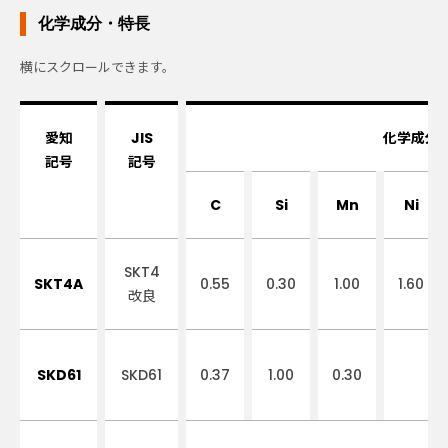
化学成分・特長
愛知
JIS
化学成分（
記号
記号
C
Si
Mn
Ni
SKT4
SKT4A
0.55
0.30
1.00
1.60
改良
SKD61
SKD61
0.37
1.00
0.30