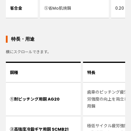
省合金
⑤省Mo肌焼鋼
0.20
特長・用途
鋼種
特長
歯車のピッチング疲労
①耐ピッチング用鋼 AG20
労強度の向上を両立し
用鋼
極低サイクル疲労強度
②高強度冷鍛ギヤ用鋼 SCMB21