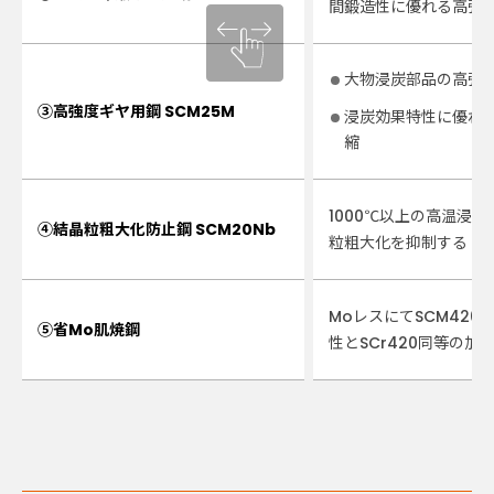
間鍛造性に優れる高強
大物浸炭部品の高強
③高強度ギヤ用鋼 SCM25M
浸炭効果特性に優れ
縮
1000℃以上の高温浸
④結晶粒粗大化防止鋼 SCM20Nb
粒粗大化を抑制する
MoレスにてSCM420
⑤省Mo肌焼鋼
性とSCr420同等の加