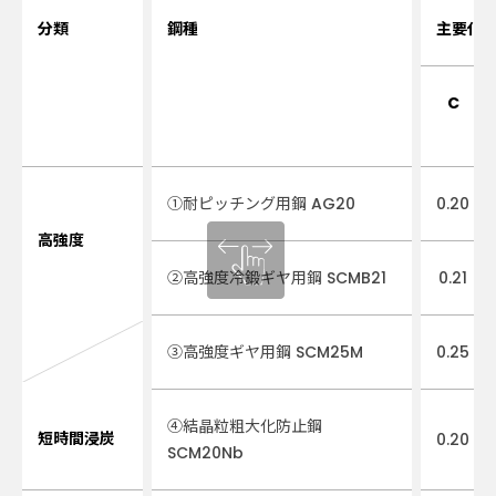
分類
鋼種
主要化
C
①耐ピッチング用鋼 AG20
0.20
高強度
②高強度冷鍛ギヤ用鋼 SCMB21
0.21
③高強度ギヤ用鋼 SCM25M
0.25
④結晶粒粗大化防止鋼
短時間浸炭
0.20
SCM20Nb