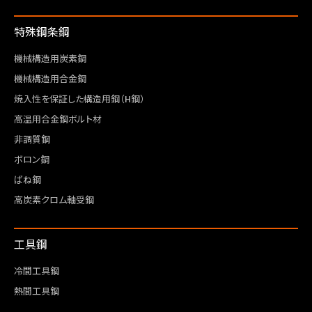
特殊鋼条鋼
機械構造用炭素鋼
機械構造用合金鋼
焼入性を保証した構造用鋼（H鋼）
高温用合金鋼ボルト材
非調質鋼
ボロン鋼
ばね鋼
高炭素クロム軸受鋼
工具鋼
冷間工具鋼
熱間工具鋼