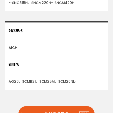
～SNC815H、SNCM220H～SNCM420H
対応規格
AICHI
鋼種名
AG20、SCMB21、SCM25M、SCM20Nb