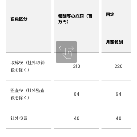
固定
報酬等の総額（百
役員区分
万円）
月額報酬
取締役（社外取締
310
220
役を除く）
監査役（社外監査
64
64
役を除く）
社外役員
40
40