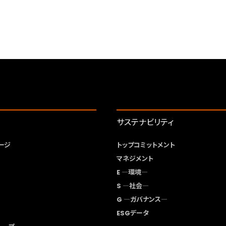
サステナビリティ
ージ
トップコミットメント
マネジメント
E ―環境―
S ―社会―
G ―ガバナンス―
ESGデータ