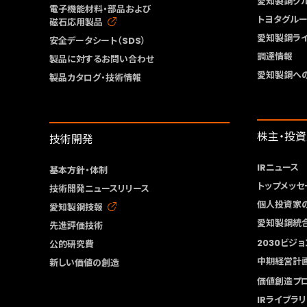
愛知製鋼グ
電子機能材料・部品および
トヨタグル
磁石応用製品
愛知製鋼ラ
安全データシート（SDS）
調達情報
製品に対するお問い合わせ
愛知製鋼へ
製品カタログ・技術情報
株主・投
技術開発
IRニュース
基本方針・体制
トップメッセ
技術開発ニュースリリース
個人投資家
愛知製鋼技報
愛知製鋼統
先進評価技術
2030ビジョ
公的研究費
中期経営計
新しい価値の創造
価値創造プ
IRライブラリ