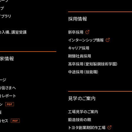
ループ
ープ
イブラリ
採用情報
の入構、講習受講
新卒採用
インターンシップ情報
キャリア採用
期間社員採用
資家情報
高卒採用（愛知製鋼技術学園）
中途採用（技能職）
ージ
の皆さまへ
合レポート
見学のご案内
ン
工場見学のご案内
画
鍛造技術の館
ロセス
トヨタ創業期試作工場