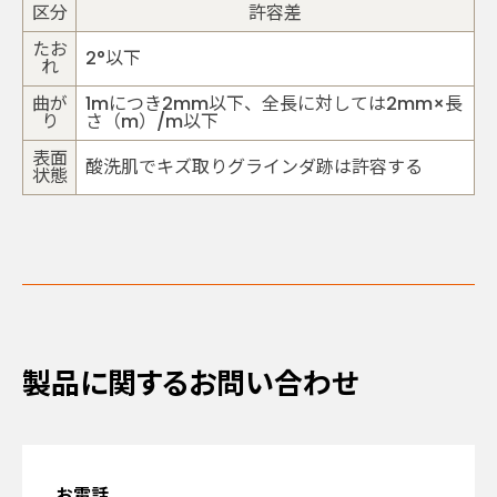
区分
許容差
たお
2°以下
れ
曲が
1mにつき2mm以下、全長に対しては2mm×長
り
さ（m）/m以下
表面
酸洗肌でキズ取りグラインダ跡は許容する
状態
製品に関するお問い合わせ
お電話