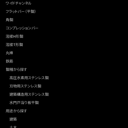
ワイドチャンネル
フラットバー（平鋼）
角鋼
コンプレッションバー
溶接H形鋼
溶接T形鋼
丸棒
鉄筋
鋼種から探す
高圧水素用ステンレス鋼
刃物用ステンレス鋼
建築構造用ステンレス鋼
水門戸当り板平鋼
用途から探す
建築
土木