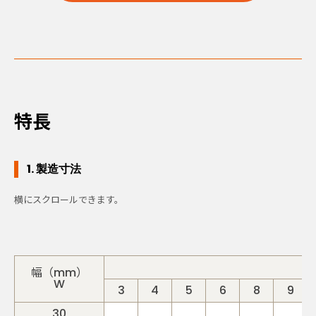
特長
1. 製造寸法
厚
幅（mm）
W
3
4
5
6
8
9
30